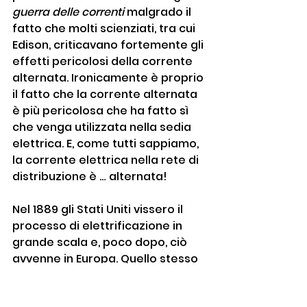
guerra delle correnti
 malgrado il 
fatto che molti scienziati, tra cui 
Edison, criticavano fortemente gli 
effetti pericolosi della corrente 
alternata. Ironicamente è proprio 
il fatto che la corrente alternata 
è più pericolosa che ha fatto sì 
che venga utilizzata nella sedia 
elettrica. E, come tutti sappiamo, 
la corrente elettrica nella rete di 
distribuzione è … alternata!
Nel 1889 gli Stati Uniti vissero il 
processo di elettrificazione in 
grande scala e, poco dopo, ciò 
avvenne in Europa. Quello stesso 
anno, quasi per caso, i dottori 
subirono un’inondazione di casi di 