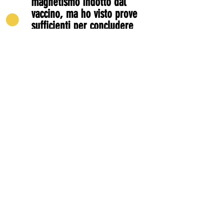
magnetismo indotto dal
vaccino, ma ho visto prove
sufficienti per concludere
che è necessaria un'indagine
urgente.
Submit
PRIVACY POLICY